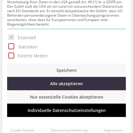
Verarbeitung Ihrer Daten in den USA gemäß Art. 49 (1) lit. a GDPR ein.
Der EuGH stuft die USA als ein Land mit unzureichendem Datenschutz
nach EU-Standards ein. Es besteht beispielsweise die Gefahr, dass US-
Behörden personenbezogene Daten in Überwachungsprogrammen
verarbeiten, ohne dass für Europäerinnen und Europäer eine
Klagemöglichkeit besteht.
Es folgt eine Liste der Service-Gruppen, für die eine Einwillig
Essenziell
BLOG
Statistiken
Hier einige Textbeispiele von Autorinnen und Autoren, die ich
Externe Medien
beim Schreiben und teilweise auch
bei Veröffentlichungen unterstützt habe:
Speichern
Alle akzeptieren
Im Zusammenarbeit mit der Netteklinik biete ich auch
Therapeutisches Schreiben an. Hier der Erfahrungsbericht eines
Nur essenzielle Cookies akzeptieren
langjährigen Schülers.
WEITERLESEN..
Individuelle Datenschutzeinstellungen
Cookie-Details
Datenschutzerklärung
Impressum
ARCHIV