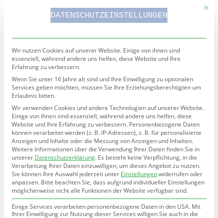
Mit d
DATENSCHUTZEINSTELLUNGEN
Wir nutzen Cookies auf unserer Website. Einige von ihnen sind
LEKTORAT TEXTERSTELLUNG SCHREIBCOACH
essenziell, während andere uns helfen, diese Website und Ihre
Erfahrung zu verbessern.
Wenn Sie unter 16 Jahre alt sind und Ihre Einwilligung zu optionalen
Services geben möchten, müssen Sie Ihre Erziehungsberechtigten um
Erlaubnis bitten.
Start
Über
Team
Aktuelles
Kontakt
Buchmanufaktur
Veröffentlichungen
Wir verwenden Cookies und andere Technologien auf unserer Website.
mich
Einige von ihnen sind essenziell, während andere uns helfen, diese
Website und Ihre Erfahrung zu verbessern.
Personenbezogene Daten
können verarbeitet werden (z. B. IP-Adressen), z. B. für personalisierte
Anzeigen und Inhalte oder die Messung von Anzeigen und Inhalten.
Weitere Informationen über die Verwendung Ihrer Daten finden Sie in
unserer
Datenschutzerklärung
.
Es besteht keine Verpflichtung, in die
Verarbeitung Ihrer Daten einzuwilligen, um dieses Angebot zu nutzen.
Sie können Ihre Auswahl jederzeit unter
Einstellungen
widerrufen oder
anpassen.
Bitte beachten Sie, dass aufgrund individueller Einstellungen
möglicherweise nicht alle Funktionen der Website verfügbar sind.
Einige Services verarbeiten personenbezogene Daten in den USA. Mit
Ihrer Einwilligung zur Nutzung dieser Services willigen Sie auch in die