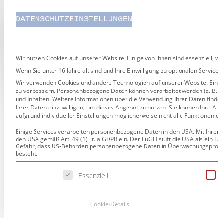
DATENSCHUTZEINSTELLUNGEN
LEKTORAT TEXTERSTELLUNG SCHREIBCOACH
Wir nutzen Cookies auf unserer Website. Einige von ihnen sind essenziell,
Wenn Sie unter 16 Jahre alt sind und Ihre Einwilligung zu optionalen Serv
Wir verwenden Cookies und andere Technologien auf unserer Website. Einig
zu verbessern.
Personenbezogene Daten können verarbeitet werden (z. B. I
LEKTORAT
KREATIVES⠀
und Inhalten.
Weitere Informationen über die Verwendung Ihrer Daten find
Ihrer Daten einzuwilligen, um dieses Angebot zu nutzen.
Sie können Ihre A
aufgrund individueller Einstellungen möglicherweise nicht alle Funktionen 
ARTIKEL 27.11.2017 AUS
Einige Services verarbeiten personenbezogene Daten in den USA. Mit Ihrer E
den USA gemäß Art. 49 (1) lit. a GDPR ein. Der EuGH stuft die USA als ei
VOM BOSS IM KLINIKUM O
Gefahr, dass US-Behörden personenbezogene Daten in Überwachungsprogr
besteht.
Von Sigrid Lehmann-Wa
Es folgt eine Liste der Service-Gruppen, für die eine Einwilli
Essenziell
und kündigte an, gege
zurückzukehren. In Som
Cookie-Details
lokalen Tageszeitung,
Krankheitsvertretung, 