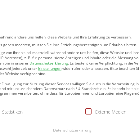
Start
Über
Veröffentlichungen
mich
 während andere uns helfen, diese Website und Ihre Erfahrung zu verbessern.
ices geben möchten, müssen Sie Ihre Erziehungsberechtigten um Erlaubnis bitten.
e von ihnen sind essenziell, während andere uns helfen, diese Website und Ihr
P-Adressen), z. B. für personalisierte Anzeigen und Inhalte oder die Messung v
SCHREIBEN
(WERBE-)TEXTEN
PR-
en Sie in unserer
Datenschutzerklärung
.
Es besteht keine Verpflichtung, in die V
uswahl jederzeit unter
Einstellungen
widerrufen oder anpassen.
Bitte beachten S
der Website verfügbar sind.
” JUNGE WELT” : MOBBING
inwilligung zur Nutzung dieser Services willigen Sie auch in die Verarbeitung Ih
n Land mit unzureichendem Datenschutz nach EU-Standards ein. Es besteht beispie
SNABRÜCK
ammen verarbeiten, ohne dass für Europäerinnen und Europäer eine Klagemög
H
cker: Im Frühjahr meldete sie sich bei ihrem Vorgesetzten krank
gung erteilt werden kann. Die erste Service-Gruppe ist essenziell 
i
Statistiken
Externe Medien
n Ende des Jahres im Rahmen einer Wiedereingliederung
b
mer musste Schneider feststellen, dass ihre Stelle in der
Datenschutzerklärung
 der Neuen Osnabrücker Zeitung, ausgeschrieben war – nicht als
I
sondern als Dauerstelle. Sie ließ sich vom Betriebsrat