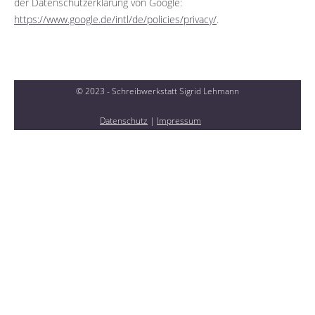
der Datenschutzerklärung von Google:
https://www.google.de/intl/de/policies/privacy/
.
© 2023 - Schreibwerkstatt Sigrid Lehmann
Datenschutz
|
Impressum