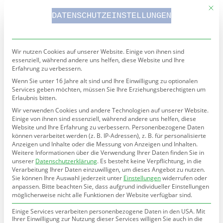
Mit d
DATENSCHUTZEINSTELLUNGEN
Wir nutzen Cookies auf unserer Website. Einige von ihnen sind
LEKTORAT TEXTERSTELLUNG SCHREIBCOACH
essenziell, während andere uns helfen, diese Website und Ihre
Erfahrung zu verbessern.
Wenn Sie unter 16 Jahre alt sind und Ihre Einwilligung zu optionalen
Services geben möchten, müssen Sie Ihre Erziehungsberechtigten um
Erlaubnis bitten.
Start
Über
Team
Aktuelles
Kontakt
Buchmanufaktur
Veröffentlichungen
Wir verwenden Cookies und andere Technologien auf unserer Website.
mich
Einige von ihnen sind essenziell, während andere uns helfen, diese
Website und Ihre Erfahrung zu verbessern.
Personenbezogene Daten
können verarbeitet werden (z. B. IP-Adressen), z. B. für personalisierte
Anzeigen und Inhalte oder die Messung von Anzeigen und Inhalten.
Weitere Informationen über die Verwendung Ihrer Daten finden Sie in
unserer
Datenschutzerklärung
.
Es besteht keine Verpflichtung, in die
Verarbeitung Ihrer Daten einzuwilligen, um dieses Angebot zu nutzen.
Sie können Ihre Auswahl jederzeit unter
Einstellungen
widerrufen oder
anpassen.
Bitte beachten Sie, dass aufgrund individueller Einstellungen
möglicherweise nicht alle Funktionen der Website verfügbar sind.
BLOG
Einige Services verarbeiten personenbezogene Daten in den USA. Mit
Ihrer Einwilligung zur Nutzung dieser Services willigen Sie auch in die