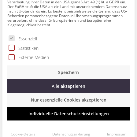
Verarbeitung Ihrer Daten in den USA gemäß Art. 49 (1) lit. a GDPR ein.
Hier einige Textbeispiele von Autorinnen und Autoren, die ich
Der EuGH stuft die USA als ein Land mit unzureichendem Datenschutz
beim Schreiben und teilweise auch
nach EU-Standards ein. Es besteht beispielsweise die Gefahr, dass US-
Behörden personenbezogene Daten in Überwachungsprogrammen
bei Veröffentlichungen unterstützt habe:
verarbeiten, ohne dass für Europäerinnen und Europäer eine
Klagemöglichkeit besteht.
Im Zusammenarbeit mit der Netteklinik biete ich auch
Es folgt eine Liste der Service-Gruppen, für die eine Einwillig
Essenziell
Therapeutisches Schreiben an. Hier der Erfahrungsbericht eines
langjährigen Schülers.
Statistiken
WEITERLESEN..
Externe Medien
Speichern
ARCHIV
Alle akzeptieren
Oktober 2023
Nur essenzielle Cookies akzeptieren
Mai 2023
März 2023
Individuelle Datenschutzeinstellungen
Oktober 2022
November 2017
März 2017
Cookie-Details
Datenschutzerklärung
Impressum